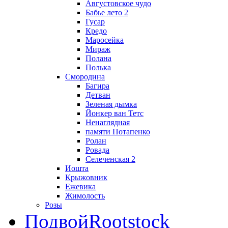
Августовское чудо
Бабье лето 2
Гусар
Кредо
Маросейка
Мираж
Полана
Полька
Смородина
Багира
Детван
Зеленая дымка
Йонкер ван Тетс
Ненаглядная
памяти Потапенко
Ролан
Ровада
Селеченская 2
Иошта
Крыжовник
Ежевика
Жимолость
Розы
Подвой
Rootstock