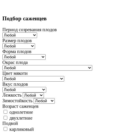
Подбор саженцев
Период созревания плодов
Размер плодов
Форма плодов
Окрас плода
Цвет мякоти
Вкус плодов
Лежкость
Зимостойкость
Возраст саженцев
однолетние
двухлетние
Подвой
карликовый