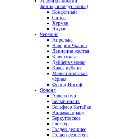
Унаби(китайский
финик, зизифус ююба)
Конфетный
Синит
Хурман
Я-цзао
Черешня
Апрелька
Валерий Чкалов
Денисина желтая
Кавказская
Дайбера черная
Краса кубани
Мелитопольская
чёрная
Франц Иосиф
Яблоня
Азвел спур
Белый налив
Бельфлер Китайка
Вильямс прайд
Беркутовское
Глостер
Голден делишес
Голден резистент