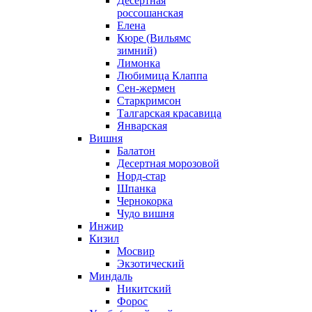
Десертная
россошанская
Елена
Кюре (Вильямс
зимний)
Лимонка
Любимица Клаппа
Сен-жермен
Старкримсон
Талгарская красавица
Январская
Вишня
Балатон
Десертная морозовой
Норд-стар
Шпанка
Чернокорка
Чудо вишня
Инжир
Кизил
Мосвир
Экзотический
Миндаль
Никитский
Форос