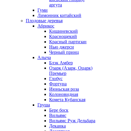
аргута
Гуми
Лимонник китайский
Плодовые деревья
Абрикос
Кишиневский
Краснощекий
Красный партизан
Нью джерси
Черный принц
Алыча
Блэк Амбер
Озарк (Азарк, Оцарк)
Премьер
Глобус
Фортуна
Июньская роза
Колоновидная
Комета Кубанская
Груша
Бере боск
Вильямс
Вильямс Руж Дельбара
Деканка