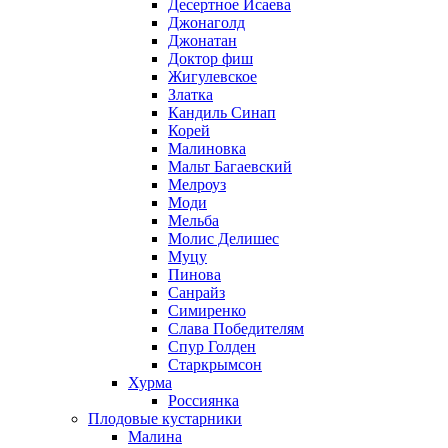
Десертное Исаева
Джонаголд
Джонатан
Доктор фиш
Жигулевское
Златка
Кандиль Синап
Корей
Малиновка
Мальт Багаевский
Мелроуз
Моди
Мельба
Молис Делишес
Муцу
Пинова
Санрайз
Симиренко
Слава Победителям
Спур Голден
Старкрымсон
Хурма
Россиянка
Плодовые кустарники
Малина