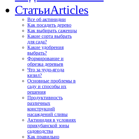
Статьи
Articles
Все об актинидии
Как посадить дерево
Как выбирать саженцы
Какие сорта выбрать
для сада?
Какие удобрения
выбрать?
Формирование и
обрезка деревьев
Что за чудо-ягода
кизил?
Основные проблемы в
саду и способы их
решения
Продуктивность
различных
конструкций
насаждений сливы
Актинидия в условиях
прикубанской зоны
садоводства
Как правильно