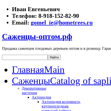
Иван Евгеньевич
Телефон:
8-918-152-82-90
Email:
gomel_ie@hometrees.ru
Саженцы-оптом.рф
Продажа саженцев плодовых деревьев оптом и в розницу. Гаран
Главная
Main
Саженцы
Catalog of sapl
Декоративные
растения
Актинидия
Актинидия коломикта,
крупноплодная-
киевский гибрид,