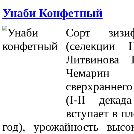
Унаби Конфетный
Сорт зиз
(селекции 
Литвинова Т
Чемарин
сверхраннег
(I-II декад
вступает в п
год), урожайность высок