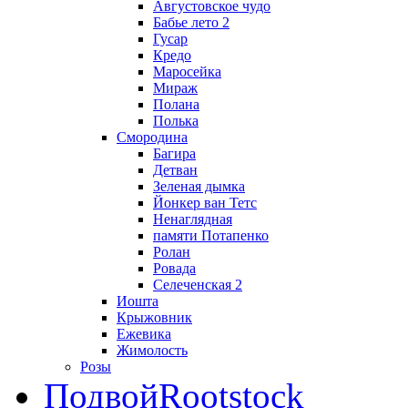
Августовское чудо
Бабье лето 2
Гусар
Кредо
Маросейка
Мираж
Полана
Полька
Смородина
Багира
Детван
Зеленая дымка
Йонкер ван Тетс
Ненаглядная
памяти Потапенко
Ролан
Ровада
Селеченская 2
Иошта
Крыжовник
Ежевика
Жимолость
Розы
Подвой
Rootstock