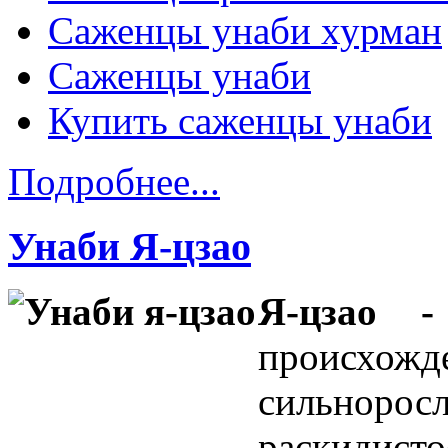
Саженцы унаби хурман
Саженцы унаби
Купить саженцы унаби
Подробнее...
Унаби Я-цзао
Я-цзао
происхо
сильноро
раскидист