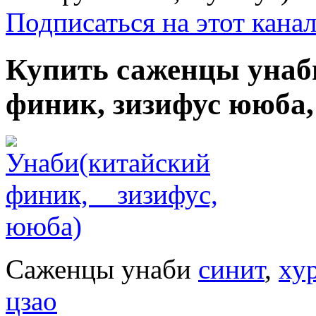
Подписаться на этот кана
Купить саженцы унаб
финик, зизифус ююба,
Саженцы унаби
синит
,
ху
цзао