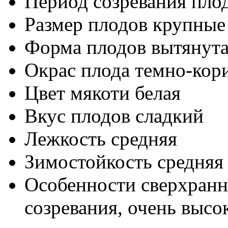
Период созревания пло
Размер плодов
крупные
Форма плодов
вытянут
Окрас плода
темно-кор
Цвет мякоти
белая
Вкус плодов
сладкий
Лежкость
средняя
Зимостойкость
средняя
Особенности
сверхранн
созревания, очень высо