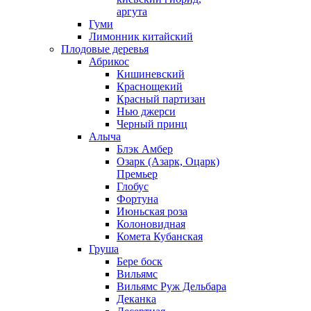
аргута
Гуми
Лимонник китайский
Плодовые деревья
Абрикос
Кишиневский
Краснощекий
Красный партизан
Нью джерси
Черный принц
Алыча
Блэк Амбер
Озарк (Азарк, Оцарк)
Премьер
Глобус
Фортуна
Июньская роза
Колоновидная
Комета Кубанская
Груша
Бере боск
Вильямс
Вильямс Руж Дельбара
Деканка