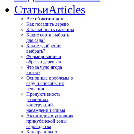
Статьи
Articles
Все об актинидии
Как посадить дерево
Как выбирать саженцы
Какие сорта выбрать
для сада?
Какие удобрения
выбрать?
Формирование и
обрезка деревьев
Что за чудо-ягода
кизил?
Основные проблемы в
саду и способы их
решения
Продуктивность
различных
конструкций
насаждений сливы
Актинидия в условиях
прикубанской зоны
садоводства
Как правильно