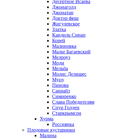
Десертное Исаева
Джонаголд
Джонатан
Доктор фиш
Жигулевское
Златка
Кандиль Синап
Корей
Малиновка
Мальт Багаевский
Мелроуз
Моди
Мельба
Молис Делишес
Муцу
Пинова
Санрайз
Симиренко
Слава Победителям
Спур Голден
Старкрымсон
Хурма
Россиянка
Плодовые кустарники
Малина