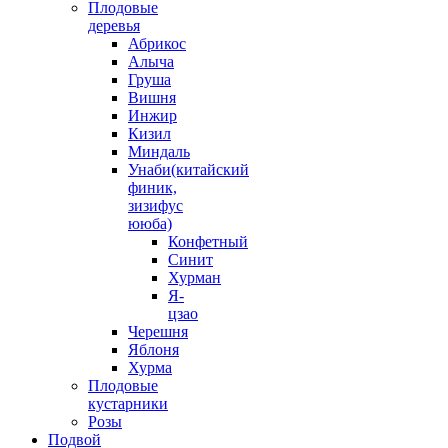
Плодовые
деревья
Абрикос
Алыча
Груша
Вишня
Инжир
Кизил
Миндаль
Унаби(китайский
финик,
зизифус
ююба)
Конфетный
Синит
Хурман
Я-
цзао
Черешня
Яблоня
Хурма
Плодовые
кустарники
Розы
Подвой