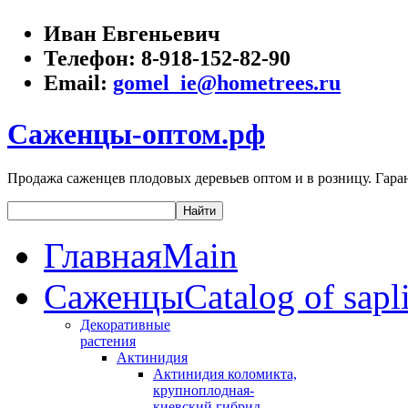
Иван Евгеньевич
Телефон:
8-918-152-82-90
Email:
gomel_ie@hometrees.ru
Саженцы-оптом.рф
Продажа саженцев плодовых деревьев оптом и в розницу. Гаран
Главная
Main
Саженцы
Catalog of sapl
Декоративные
растения
Актинидия
Актинидия коломикта,
крупноплодная-
киевский гибрид,