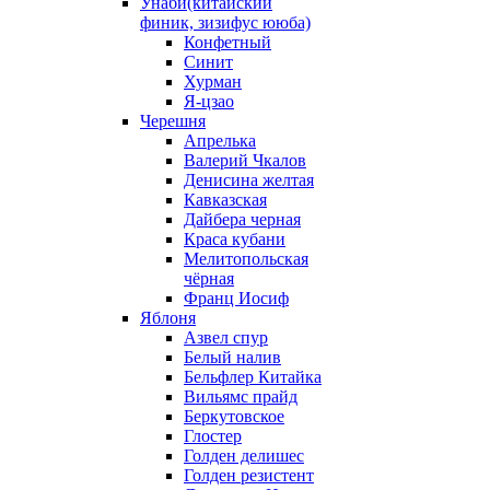
Унаби(китайский
финик, зизифус ююба)
Конфетный
Синит
Хурман
Я-цзао
Черешня
Апрелька
Валерий Чкалов
Денисина желтая
Кавказская
Дайбера черная
Краса кубани
Мелитопольская
чёрная
Франц Иосиф
Яблоня
Азвел спур
Белый налив
Бельфлер Китайка
Вильямс прайд
Беркутовское
Глостер
Голден делишес
Голден резистент