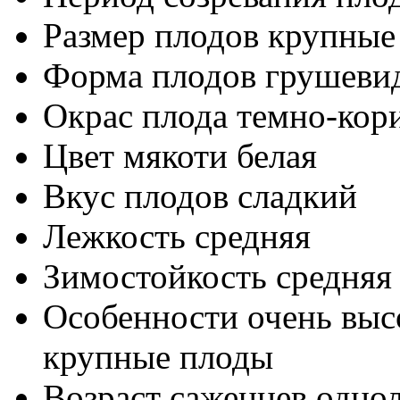
Размер плодов
крупные
Форма плодов
грушеви
Окрас плода
темно-кор
Цвет мякоти
белая
Вкус плодов
сладкий
Лежкость
средняя
Зимостойкость
средняя
Особенности
очень выс
крупные плоды
Возраст саженцев
однол