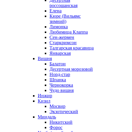
Десертная
россошанская
Елена
Кюре (Вильямс
зимний)
Лимонка
Любимица Клаппа
Сен-жермен
Старкримсон
Талгарская красавица
Январская
Вишня
Балатон
Десертная морозовой
Норд-стар
Шпанка
Чернокорка
Чудо вишня
Инжир
Кизил
Мосвир
Экзотический
Миндаль
Никитский
Форос