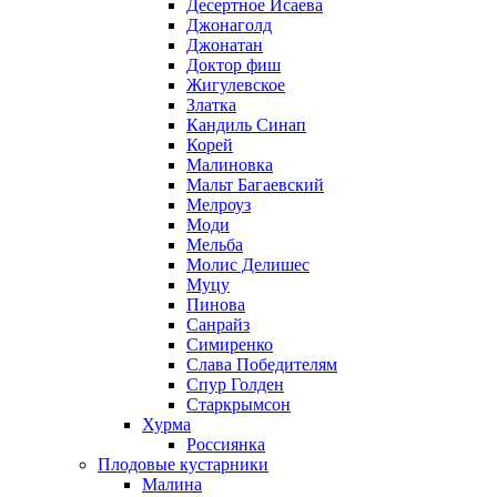
Десертное Исаева
Джонаголд
Джонатан
Доктор фиш
Жигулевское
Златка
Кандиль Синап
Корей
Малиновка
Мальт Багаевский
Мелроуз
Моди
Мельба
Молис Делишес
Муцу
Пинова
Санрайз
Симиренко
Слава Победителям
Спур Голден
Старкрымсон
Хурма
Россиянка
Плодовые кустарники
Малина