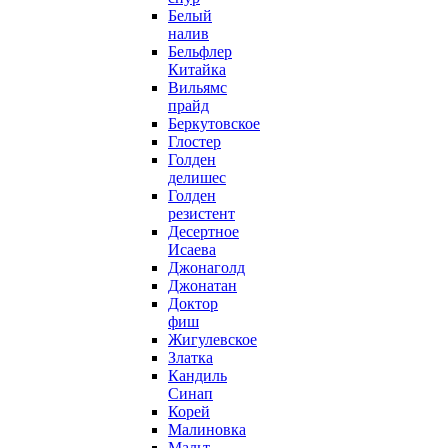
Белый
налив
Бельфлер
Китайка
Вильямс
прайд
Беркутовское
Глостер
Голден
делишес
Голден
резистент
Десертное
Исаева
Джонаголд
Джонатан
Доктор
фиш
Жигулевское
Златка
Кандиль
Синап
Корей
Малиновка
Мальт