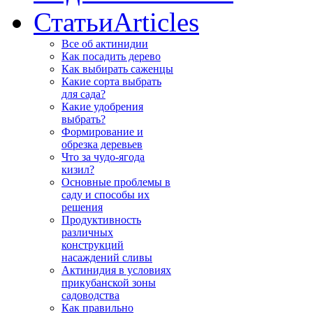
Статьи
Articles
Все об актинидии
Как посадить дерево
Как выбирать саженцы
Какие сорта выбрать
для сада?
Какие удобрения
выбрать?
Формирование и
обрезка деревьев
Что за чудо-ягода
кизил?
Основные проблемы в
саду и способы их
решения
Продуктивность
различных
конструкций
насаждений сливы
Актинидия в условиях
прикубанской зоны
садоводства
Как правильно