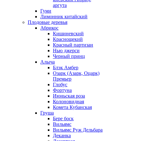
аргута
Гуми
Лимонник китайский
Плодовые деревья
Абрикос
Кишиневский
Краснощекий
Красный партизан
Нью джерси
Черный принц
Алыча
Блэк Амбер
Озарк (Азарк, Оцарк)
Премьер
Глобус
Фортуна
Июньская роза
Колоновидная
Комета Кубанская
Груша
Бере боск
Вильямс
Вильямс Руж Дельбара
Деканка