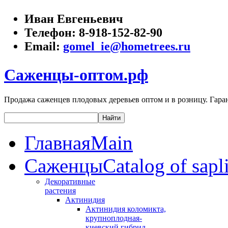
Иван Евгеньевич
Телефон:
8-918-152-82-90
Email:
gomel_ie@hometrees.ru
Саженцы-оптом.рф
Продажа саженцев плодовых деревьев оптом и в розницу. Гаран
Главная
Main
Саженцы
Catalog of sapl
Декоративные
растения
Актинидия
Актинидия коломикта,
крупноплодная-
киевский гибрид,