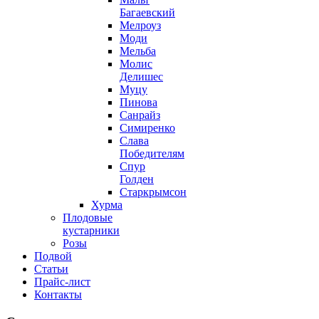
Багаевский
Мелроуз
Моди
Мельба
Молис
Делишес
Муцу
Пинова
Санрайз
Симиренко
Слава
Победителям
Спур
Голден
Старкрымсон
Хурма
Плодовые
кустарники
Розы
Подвой
Статьи
Прайс-лист
Контакты