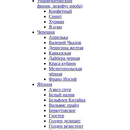
Унаби(китайский
финик, зизифус ююба)
Конфетный
Синит
Хурман
Я-цзао
Черешня
Апрелька
Валерий Чкалов
Денисина желтая
Кавказская
Дайбера черная
Краса кубани
Мелитопольская
чёрная
Франц Иосиф
Яблоня
Азвел спур
Белый налив
Бельфлер Китайка
Вильямс прайд
Беркутовское
Глостер
Голден делишес
Голден резистент