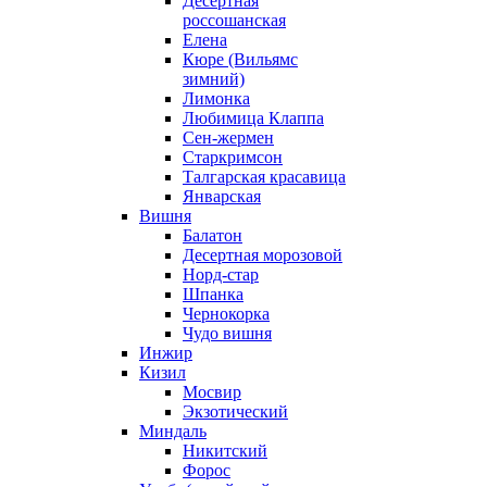
Десертная
россошанская
Елена
Кюре (Вильямс
зимний)
Лимонка
Любимица Клаппа
Сен-жермен
Старкримсон
Талгарская красавица
Январская
Вишня
Балатон
Десертная морозовой
Норд-стар
Шпанка
Чернокорка
Чудо вишня
Инжир
Кизил
Мосвир
Экзотический
Миндаль
Никитский
Форос