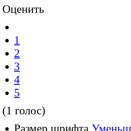
Оценить
1
2
3
4
5
(1 голос)
Размер шрифта
Уменьш