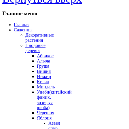
Главное меню
Главная
Саженцы
Декоративные
растения
Плодовые
деревья
Абрикос
Алыча
Груша
Вишня
Инжир
Кизил
Миндаль
Унаби(китайский
финик,
зизифус
ююба)
Черешня
Яблоня
Азвел
спур