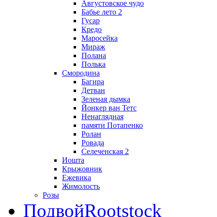
Августовское чудо
Бабье лето 2
Гусар
Кредо
Маросейка
Мираж
Полана
Полька
Смородина
Багира
Детван
Зеленая дымка
Йонкер ван Тетс
Ненаглядная
памяти Потапенко
Ролан
Ровада
Селеченская 2
Иошта
Крыжовник
Ежевика
Жимолость
Розы
Подвой
Rootstock