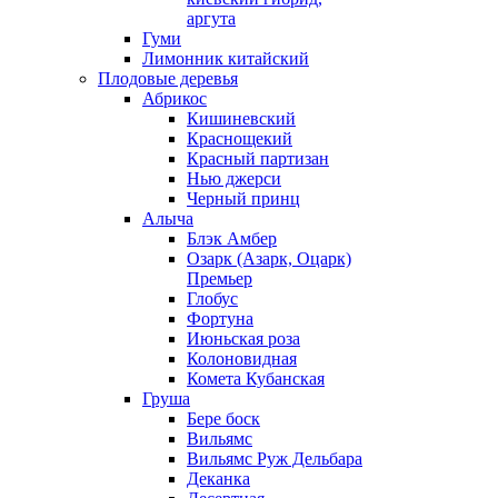
аргута
Гуми
Лимонник китайский
Плодовые деревья
Абрикос
Кишиневский
Краснощекий
Красный партизан
Нью джерси
Черный принц
Алыча
Блэк Амбер
Озарк (Азарк, Оцарк)
Премьер
Глобус
Фортуна
Июньская роза
Колоновидная
Комета Кубанская
Груша
Бере боск
Вильямс
Вильямс Руж Дельбара
Деканка