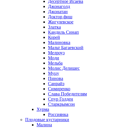
Десертное Исаева
Джонаголд
Джонатан
Доктор фиш
Жигулевское
Златка
Кандиль Синап
Корей
Малиновка
Мальт Багаевский
Мелроуз
Моди
Мельба
Молис Делишес
Муцу
Пинова
Санрайз
Симиренко
Слава Победителям
Спур Голден
Старкрымсон
Хурма
Россиянка
Плодовые кустарники
Малина