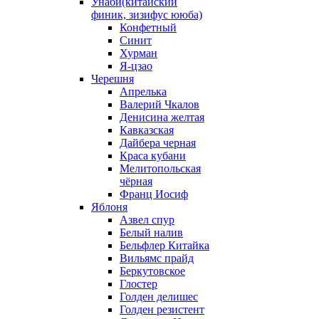
Унаби(китайский
финик, зизифус ююба)
Конфетный
Синит
Хурман
Я-цзао
Черешня
Апрелька
Валерий Чкалов
Денисина желтая
Кавказская
Дайбера черная
Краса кубани
Мелитопольская
чёрная
Франц Иосиф
Яблоня
Азвел спур
Белый налив
Бельфлер Китайка
Вильямс прайд
Беркутовское
Глостер
Голден делишес
Голден резистент