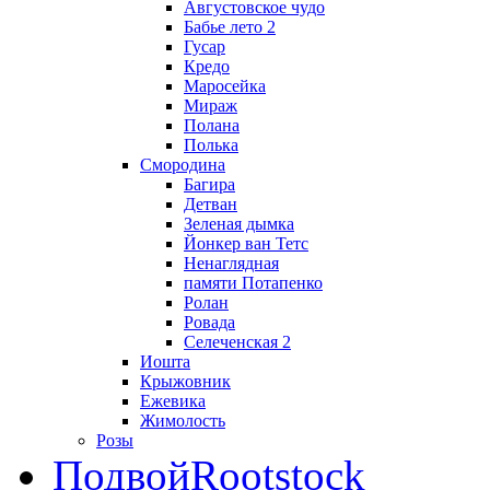
Августовское чудо
Бабье лето 2
Гусар
Кредо
Маросейка
Мираж
Полана
Полька
Смородина
Багира
Детван
Зеленая дымка
Йонкер ван Тетс
Ненаглядная
памяти Потапенко
Ролан
Ровада
Селеченская 2
Иошта
Крыжовник
Ежевика
Жимолость
Розы
Подвой
Rootstock