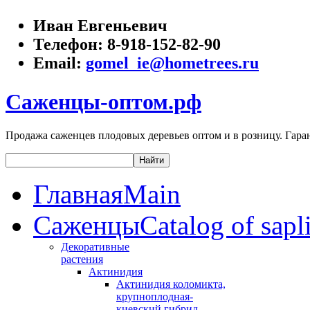
Иван Евгеньевич
Телефон:
8-918-152-82-90
Email:
gomel_ie@hometrees.ru
Саженцы-оптом.рф
Продажа саженцев плодовых деревьев оптом и в розницу. Гаран
Главная
Main
Саженцы
Catalog of sapl
Декоративные
растения
Актинидия
Актинидия коломикта,
крупноплодная-
киевский гибрид,