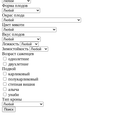
Форма плодов
Окрас плода
Цвет мякоти
Вкус плодов
Лежкость
Зимостойкость
Возраст саженцев
однолетние
двухлетние
Подвой
карликовый
полукарликовый
степная вишня
алыча
унаби
Тип кроны