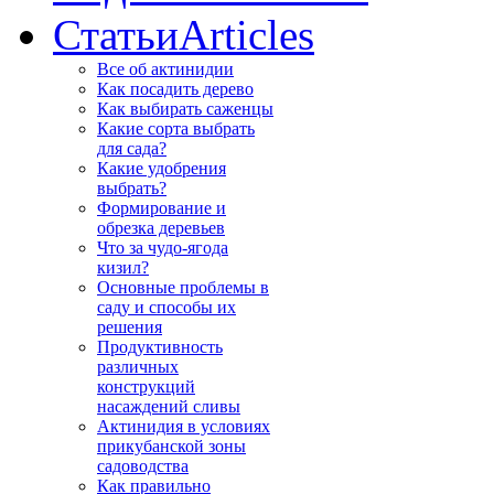
Статьи
Articles
Все об актинидии
Как посадить дерево
Как выбирать саженцы
Какие сорта выбрать
для сада?
Какие удобрения
выбрать?
Формирование и
обрезка деревьев
Что за чудо-ягода
кизил?
Основные проблемы в
саду и способы их
решения
Продуктивность
различных
конструкций
насаждений сливы
Актинидия в условиях
прикубанской зоны
садоводства
Как правильно