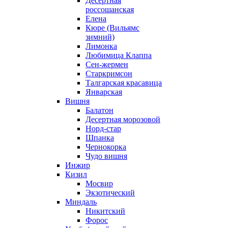
Десертная
россошанская
Елена
Кюре (Вильямс
зимний)
Лимонка
Любимица Клаппа
Сен-жермен
Старкримсон
Талгарская красавица
Январская
Вишня
Балатон
Десертная морозовой
Норд-стар
Шпанка
Чернокорка
Чудо вишня
Инжир
Кизил
Мосвир
Экзотический
Миндаль
Никитский
Форос