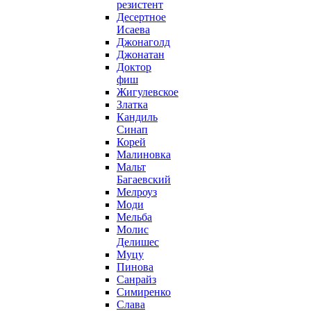
резистент
Десертное
Исаева
Джонаголд
Джонатан
Доктор
фиш
Жигулевское
Златка
Кандиль
Синап
Корей
Малиновка
Мальт
Багаевский
Мелроуз
Моди
Мельба
Молис
Делишес
Муцу
Пинова
Санрайз
Симиренко
Слава