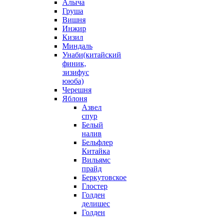
Алыча
Груша
Вишня
Инжир
Кизил
Миндаль
Унаби(китайский
финик,
зизифус
ююба)
Черешня
Яблоня
Азвел
спур
Белый
налив
Бельфлер
Китайка
Вильямс
прайд
Беркутовское
Глостер
Голден
делишес
Голден