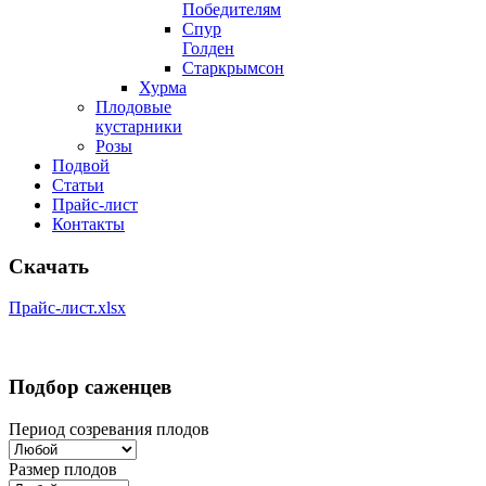
Победителям
Спур
Голден
Старкрымсон
Хурма
Плодовые
кустарники
Розы
Подвой
Статьи
Прайс-лист
Контакты
Скачать
Прайс-лист.xlsx
Подбор саженцев
Период созревания плодов
Размер плодов