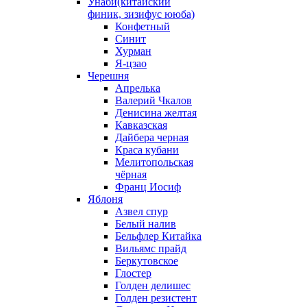
Унаби(китайский
финик, зизифус ююба)
Конфетный
Синит
Хурман
Я-цзао
Черешня
Апрелька
Валерий Чкалов
Денисина желтая
Кавказская
Дайбера черная
Краса кубани
Мелитопольская
чёрная
Франц Иосиф
Яблоня
Азвел спур
Белый налив
Бельфлер Китайка
Вильямс прайд
Беркутовское
Глостер
Голден делишес
Голден резистент