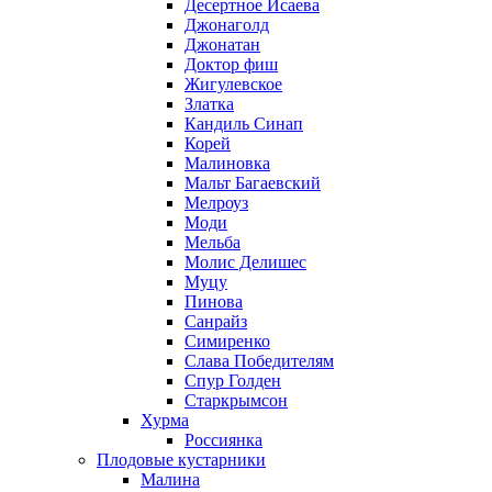
Десертное Исаева
Джонаголд
Джонатан
Доктор фиш
Жигулевское
Златка
Кандиль Синап
Корей
Малиновка
Мальт Багаевский
Мелроуз
Моди
Мельба
Молис Делишес
Муцу
Пинова
Санрайз
Симиренко
Слава Победителям
Спур Голден
Старкрымсон
Хурма
Россиянка
Плодовые кустарники
Малина