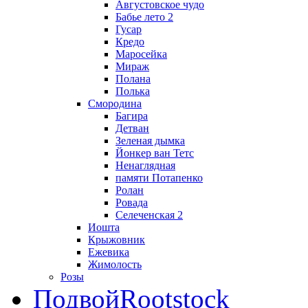
Августовское чудо
Бабье лето 2
Гусар
Кредо
Маросейка
Мираж
Полана
Полька
Смородина
Багира
Детван
Зеленая дымка
Йонкер ван Тетс
Ненаглядная
памяти Потапенко
Ролан
Ровада
Селеченская 2
Иошта
Крыжовник
Ежевика
Жимолость
Розы
Подвой
Rootstock