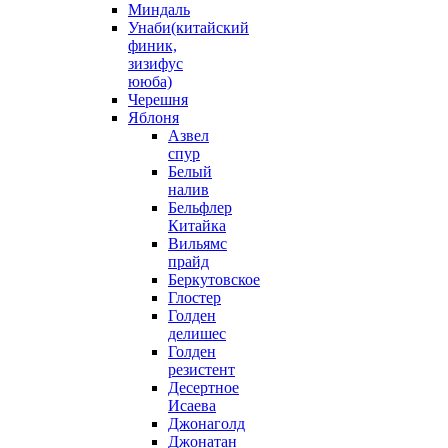
Миндаль
Унаби(китайский
финик,
зизифус
ююба)
Черешня
Яблоня
Азвел
спур
Белый
налив
Бельфлер
Китайка
Вильямс
прайд
Беркутовское
Глостер
Голден
делишес
Голден
резистент
Десертное
Исаева
Джонаголд
Джонатан