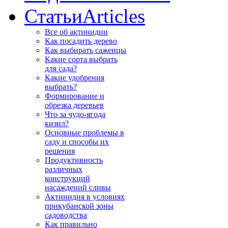
Статьи
Articles
Все об актинидии
Как посадить дерево
Как выбирать саженцы
Какие сорта выбрать
для сада?
Какие удобрения
выбрать?
Формирование и
обрезка деревьев
Что за чудо-ягода
кизил?
Основные проблемы в
саду и способы их
решения
Продуктивность
различных
конструкций
насаждений сливы
Актинидия в условиях
прикубанской зоны
садоводства
Как правильно