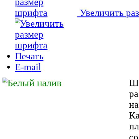
Увеличить ра
Печать
E-mail
Ш
р
н
Ка
п
со