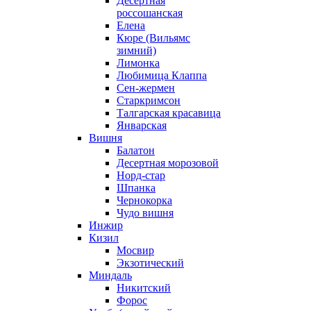
Десертная
россошанская
Елена
Кюре (Вильямс
зимний)
Лимонка
Любимица Клаппа
Сен-жермен
Старкримсон
Талгарская красавица
Январская
Вишня
Балатон
Десертная морозовой
Норд-стар
Шпанка
Чернокорка
Чудо вишня
Инжир
Кизил
Мосвир
Экзотический
Миндаль
Никитский
Форос