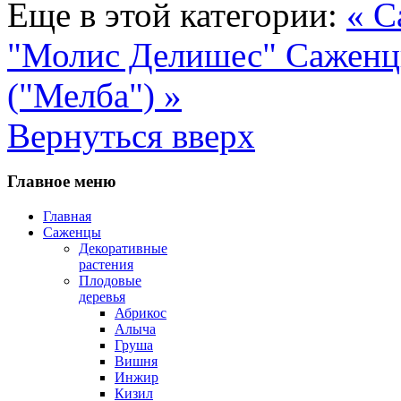
Еще в этой категории:
« С
"Молис Делишес"
Саженц
("Мелба") »
Вернуться вверх
Главное меню
Главная
Саженцы
Декоративные
растения
Плодовые
деревья
Абрикос
Алыча
Груша
Вишня
Инжир
Кизил