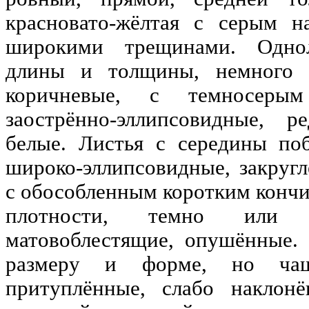
красновато-жёлтая с серым н
широкими трещинами. Однол
длины и толщины, немного и
коричневые, с темносеры
заострённо-эллипсовидные, р
белые. Листья с середины поб
широко-эллипсовидные, закругл
с обособленным коротким кончи
плотности, темно или н
матовоблестящие, опушённые.
размеру и форме, но чащ
притуплённые, слабо наклон