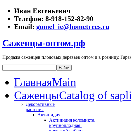
Иван Евгеньевич
Телефон:
8-918-152-82-90
Email:
gomel_ie@hometrees.ru
Саженцы-оптом.рф
Продажа саженцев плодовых деревьев оптом и в розницу. Гаран
Главная
Main
Саженцы
Catalog of sapl
Декоративные
растения
Актинидия
Актинидия коломикта,
крупноплодная-
киевский гибрид,