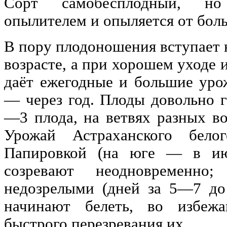
Сорт самобесплодный, но
опылителем и опыляется от бол
В пору плодоношения вступает н
возрасте, а при хорошем уходе 
даёт ежегодные и большие уро
— через год. Плоды довольно г
—3 плода, на ветвях разных воз
Урожай Астраханского бело
Папировкой (на юге — в ию
созревают неодновременн
недозрелыми (дней за 5—7 до 
начинают белеть, во избежа
быстрого перезревания их.