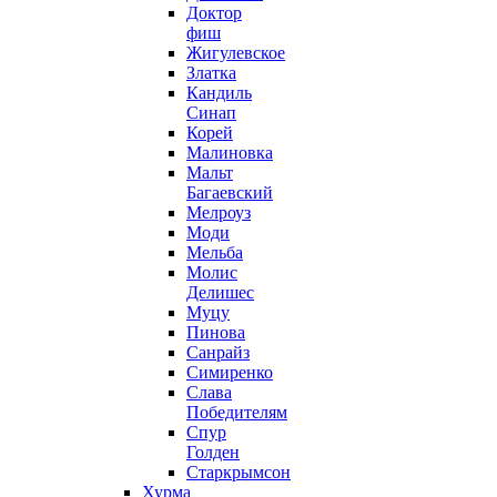
Доктор
фиш
Жигулевское
Златка
Кандиль
Синап
Корей
Малиновка
Мальт
Багаевский
Мелроуз
Моди
Мельба
Молис
Делишес
Муцу
Пинова
Санрайз
Симиренко
Слава
Победителям
Спур
Голден
Старкрымсон
Хурма