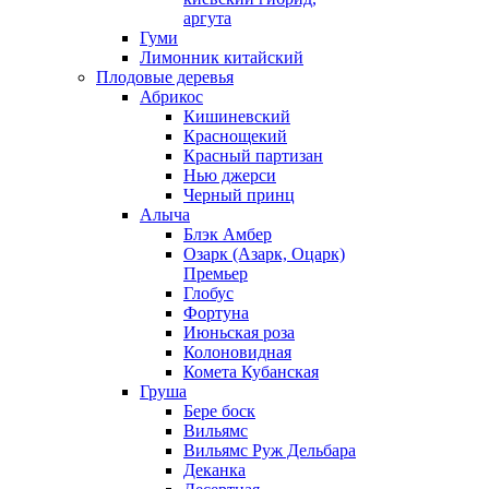
аргута
Гуми
Лимонник китайский
Плодовые деревья
Абрикос
Кишиневский
Краснощекий
Красный партизан
Нью джерси
Черный принц
Алыча
Блэк Амбер
Озарк (Азарк, Оцарк)
Премьер
Глобус
Фортуна
Июньская роза
Колоновидная
Комета Кубанская
Груша
Бере боск
Вильямс
Вильямс Руж Дельбара
Деканка