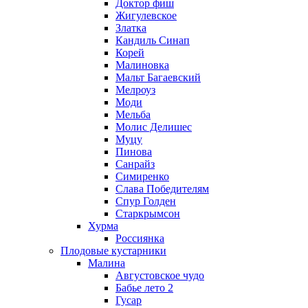
Доктор фиш
Жигулевское
Златка
Кандиль Синап
Корей
Малиновка
Мальт Багаевский
Мелроуз
Моди
Мельба
Молис Делишес
Муцу
Пинова
Санрайз
Симиренко
Слава Победителям
Спур Голден
Старкрымсон
Хурма
Россиянка
Плодовые кустарники
Малина
Августовское чудо
Бабье лето 2
Гусар