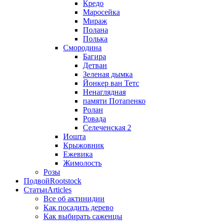
Кредо
Маросейка
Мираж
Полана
Полька
Смородина
Багира
Детван
Зеленая дымка
Йонкер ван Тетс
Ненаглядная
памяти Потапенко
Ролан
Ровада
Селеченская 2
Иошта
Крыжовник
Ежевика
Жимолость
Розы
Подвой
Rootstock
Статьи
Articles
Все об актинидии
Как посадить дерево
Как выбирать саженцы