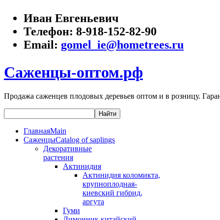
Иван Евгеньевич
Телефон:
8-918-152-82-90
Email:
gomel_ie@hometrees.ru
Саженцы-оптом.рф
Продажа саженцев плодовых деревьев оптом и в розницу. Гаран
Главная
Main
Саженцы
Catalog of saplings
Декоративные
растения
Актинидия
Актинидия коломикта,
крупноплодная-
киевский гибрид,
аргута
Гуми
Лимонник китайский