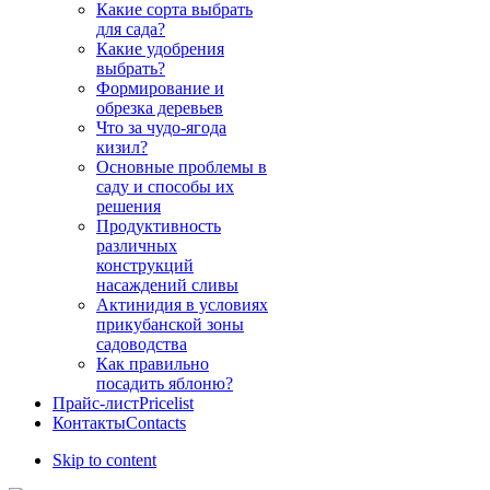
Какие сорта выбрать
для сада?
Какие удобрения
выбрать?
Формирование и
обрезка деревьев
Что за чудо-ягода
кизил?
Основные проблемы в
саду и способы их
решения
Продуктивность
различных
конструкций
насаждений сливы
Актинидия в условиях
прикубанской зоны
садоводства
Как правильно
посадить яблоню?
Прайс-лист
Pricelist
Контакты
Contacts
Skip to content