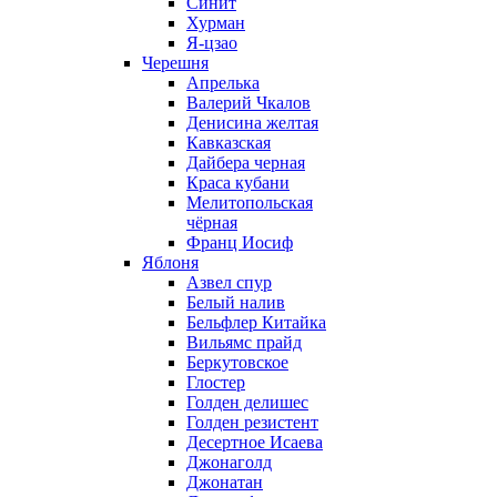
Синит
Хурман
Я-цзао
Черешня
Апрелька
Валерий Чкалов
Денисина желтая
Кавказская
Дайбера черная
Краса кубани
Мелитопольская
чёрная
Франц Иосиф
Яблоня
Азвел спур
Белый налив
Бельфлер Китайка
Вильямс прайд
Беркутовское
Глостер
Голден делишес
Голден резистент
Десертное Исаева
Джонаголд
Джонатан