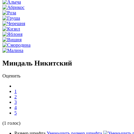
Миндаль Никитский
Оценить
1
2
3
4
5
(1 голос)
Размер шрифта
Уменьшить размер шрифта