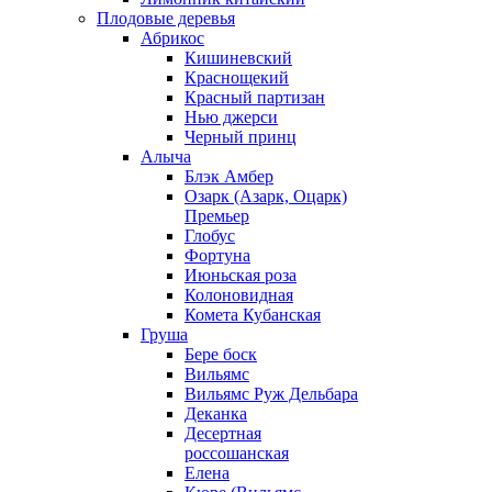
Плодовые деревья
Абрикос
Кишиневский
Краснощекий
Красный партизан
Нью джерси
Черный принц
Алыча
Блэк Амбер
Озарк (Азарк, Оцарк)
Премьер
Глобус
Фортуна
Июньская роза
Колоновидная
Комета Кубанская
Груша
Бере боск
Вильямс
Вильямс Руж Дельбара
Деканка
Десертная
россошанская
Елена