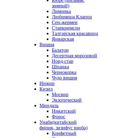
Кюре (Вильямс
зимний)
Лимонка
Любимица Клаппа
Сен-жермен
Старкримсон
Талгарская красавица
Январская
Вишня
Балатон
Десертная морозовой
Норд-стар
Шпанка
Чернокорка
Чудо вишня
Инжир
Кизил
Мосвир
Экзотический
Миндаль
Никитский
Форос
Унаби(китайский
финик, зизифус ююба)
Конфетный