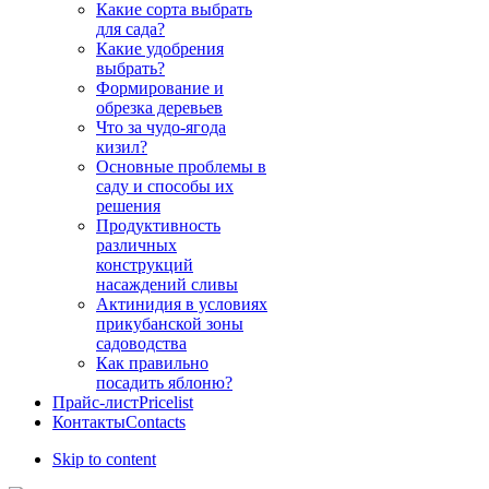
Какие сорта выбрать
для сада?
Какие удобрения
выбрать?
Формирование и
обрезка деревьев
Что за чудо-ягода
кизил?
Основные проблемы в
саду и способы их
решения
Продуктивность
различных
конструкций
насаждений сливы
Актинидия в условиях
прикубанской зоны
садоводства
Как правильно
посадить яблоню?
Прайс-лист
Pricelist
Контакты
Contacts
Skip to content