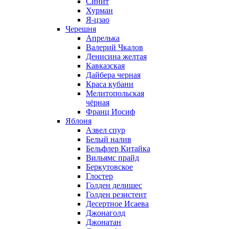
Синит
Хурман
Я-цзао
Черешня
Апрелька
Валерий Чкалов
Денисина желтая
Кавказская
Дайбера черная
Краса кубани
Мелитопольская
чёрная
Франц Иосиф
Яблоня
Азвел спур
Белый налив
Бельфлер Китайка
Вильямс прайд
Беркутовское
Глостер
Голден делишес
Голден резистент
Десертное Исаева
Джонаголд
Джонатан