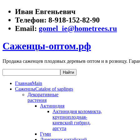
Иван Евгеньевич
Телефон:
8-918-152-82-90
Email:
gomel_ie@hometrees.ru
Саженцы-оптом.рф
Продажа саженцев плодовых деревьев оптом и в розницу. Гаран
Главная
Main
Саженцы
Catalog of saplings
Декоративные
растения
Актинидия
Актинидия коломикта,
крупноплодная-
киевский гибрид,
аргута
Гуми
Лимонник китайский