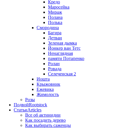
Кредо
Маросейка
Мираж
Полана
Полька
Смородина
Багира
Детван
Зеленая дымка
Йонкер ван Тетс
Ненаглядная
памяти Потапенко
Ролан
Ровада
Селеченская 2
Иошта
Крыжовник
Ежевика
Жимолость
Розы
Подвой
Rootstock
Статьи
Articles
Все об актинидии
Как посадить дерево
Как выбирать саженцы