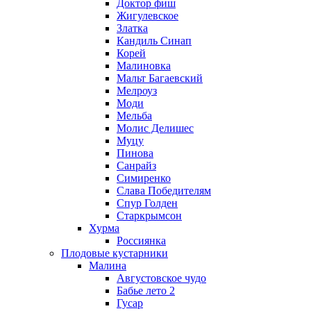
Доктор фиш
Жигулевское
Златка
Кандиль Синап
Корей
Малиновка
Мальт Багаевский
Мелроуз
Моди
Мельба
Молис Делишес
Муцу
Пинова
Санрайз
Симиренко
Слава Победителям
Спур Голден
Старкрымсон
Хурма
Россиянка
Плодовые кустарники
Малина
Августовское чудо
Бабье лето 2
Гусар