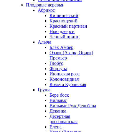
Плодовые деревья
Абрикос
Кишиневский
Краснощекий
Красный партизан
Нью джерси
Черный принц
Алыча
Блэк Амбер
Озарк (Азарк, Оцарк)
Премьер
Глобус
Фортуна
Июньская роза
Колоновидная
Комета Кубанская
Груша
Бере боск
Вильямс
Вильямс Руж Дельбара
Деканка
Десертная
россошанская
Елена