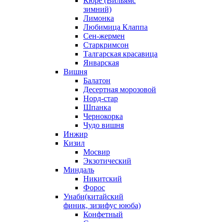
Кюре (Вильямс
зимний)
Лимонка
Любимица Клаппа
Сен-жермен
Старкримсон
Талгарская красавица
Январская
Вишня
Балатон
Десертная морозовой
Норд-стар
Шпанка
Чернокорка
Чудо вишня
Инжир
Кизил
Мосвир
Экзотический
Миндаль
Никитский
Форос
Унаби(китайский
финик, зизифус ююба)
Конфетный