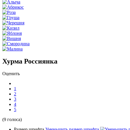
Хурма Россиянка
Оценить
1
2
3
4
5
(9 голоса)
Размер шрифта
Уменьшить размер шрифта