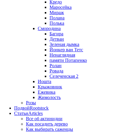
Кредо
Маросейка
Мираж
Полана
Полька
Смородина
Багира
Детван
Зеленая дымка
Йонкер ван Тетс
Ненаглядная
памяти Потапенко
Ролан
Ровада
Селеченская 2
Иошта
Крыжовник
Ежевика
Жимолость
Розы
Подвой
Rootstock
Статьи
Articles
Все об актинидии
Как посадить дерево
Как выбирать саженцы