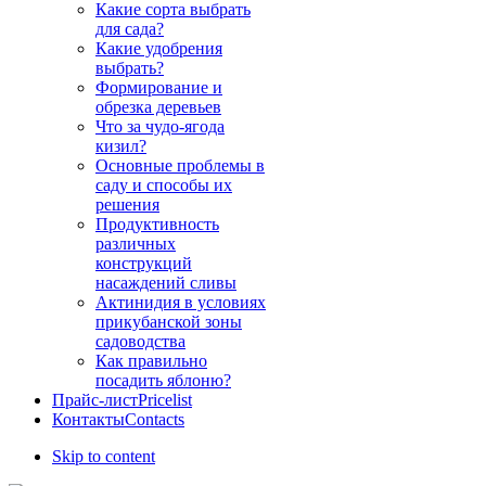
Какие сорта выбрать
для сада?
Какие удобрения
выбрать?
Формирование и
обрезка деревьев
Что за чудо-ягода
кизил?
Основные проблемы в
саду и способы их
решения
Продуктивность
различных
конструкций
насаждений сливы
Актинидия в условиях
прикубанской зоны
садоводства
Как правильно
посадить яблоню?
Прайс-лист
Pricelist
Контакты
Contacts
Skip to content