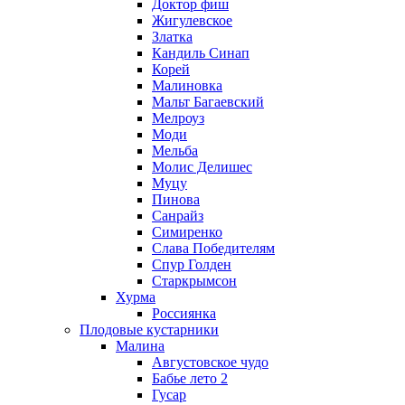
Доктор фиш
Жигулевское
Златка
Кандиль Синап
Корей
Малиновка
Мальт Багаевский
Мелроуз
Моди
Мельба
Молис Делишес
Муцу
Пинова
Санрайз
Симиренко
Слава Победителям
Спур Голден
Старкрымсон
Хурма
Россиянка
Плодовые кустарники
Малина
Августовское чудо
Бабье лето 2
Гусар