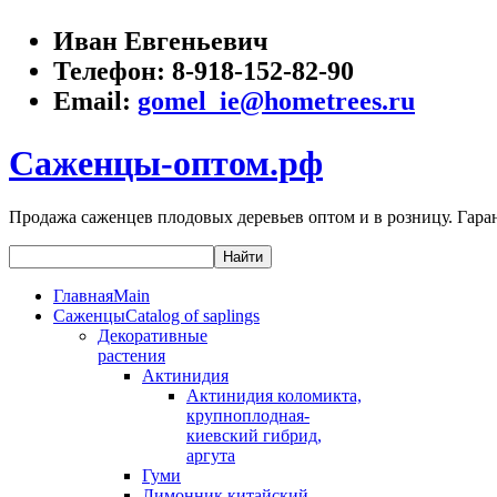
Иван Евгеньевич
Телефон:
8-918-152-82-90
Email:
gomel_ie@hometrees.ru
Саженцы-оптом.рф
Продажа саженцев плодовых деревьев оптом и в розницу. Гаран
Главная
Main
Саженцы
Catalog of saplings
Декоративные
растения
Актинидия
Актинидия коломикта,
крупноплодная-
киевский гибрид,
аргута
Гуми
Лимонник китайский