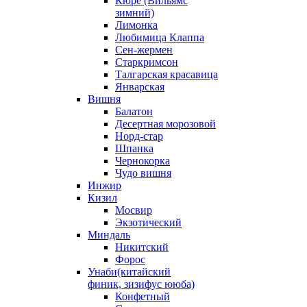
Кюре (Вильямс
зимний)
Лимонка
Любимица Клаппа
Сен-жермен
Старкримсон
Талгарская красавица
Январская
Вишня
Балатон
Десертная морозовой
Норд-стар
Шпанка
Чернокорка
Чудо вишня
Инжир
Кизил
Мосвир
Экзотический
Миндаль
Никитский
Форос
Унаби(китайский
финик, зизифус ююба)
Конфетный