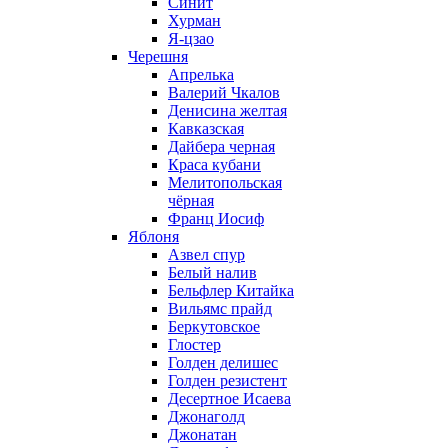
Синит
Хурман
Я-цзао
Черешня
Апрелька
Валерий Чкалов
Денисина желтая
Кавказская
Дайбера черная
Краса кубани
Мелитопольская
чёрная
Франц Иосиф
Яблоня
Азвел спур
Белый налив
Бельфлер Китайка
Вильямс прайд
Беркутовское
Глостер
Голден делишес
Голден резистент
Десертное Исаева
Джонаголд
Джонатан