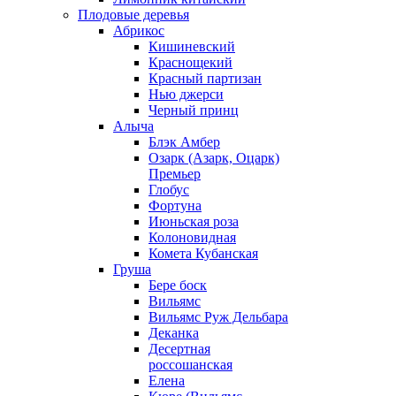
Плодовые деревья
Абрикос
Кишиневский
Краснощекий
Красный партизан
Нью джерси
Черный принц
Алыча
Блэк Амбер
Озарк (Азарк, Оцарк)
Премьер
Глобус
Фортуна
Июньская роза
Колоновидная
Комета Кубанская
Груша
Бере боск
Вильямс
Вильямс Руж Дельбара
Деканка
Десертная
россошанская
Елена