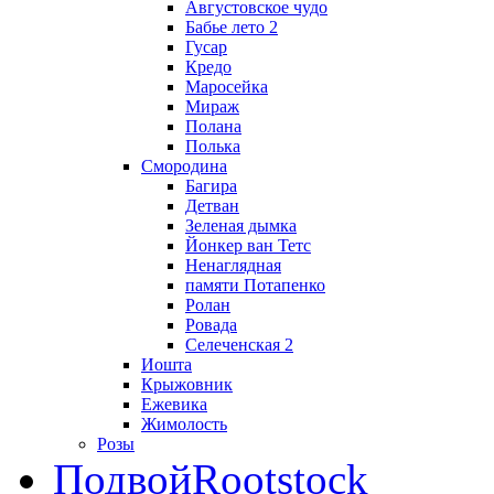
Августовское чудо
Бабье лето 2
Гусар
Кредо
Маросейка
Мираж
Полана
Полька
Смородина
Багира
Детван
Зеленая дымка
Йонкер ван Тетс
Ненаглядная
памяти Потапенко
Ролан
Ровада
Селеченская 2
Иошта
Крыжовник
Ежевика
Жимолость
Розы
Подвой
Rootstock