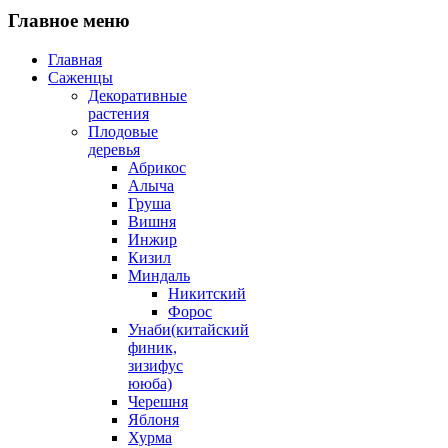
Главное меню
Главная
Саженцы
Декоративные
растения
Плодовые
деревья
Абрикос
Алыча
Груша
Вишня
Инжир
Кизил
Миндаль
Никитский
Форос
Унаби(китайский
финик,
зизифус
ююба)
Черешня
Яблоня
Хурма