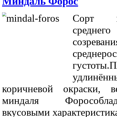
Миндаль Форос
Сорт м
сред
созрев
среднерос
густоты
удлинё
коричневой окраски, в
миндаля Форособла
вкусовыми характеристик