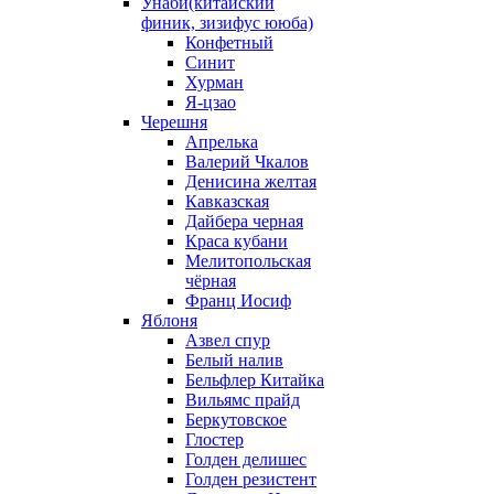
Унаби(китайский
финик, зизифус ююба)
Конфетный
Синит
Хурман
Я-цзао
Черешня
Апрелька
Валерий Чкалов
Денисина желтая
Кавказская
Дайбера черная
Краса кубани
Мелитопольская
чёрная
Франц Иосиф
Яблоня
Азвел спур
Белый налив
Бельфлер Китайка
Вильямс прайд
Беркутовское
Глостер
Голден делишес
Голден резистент