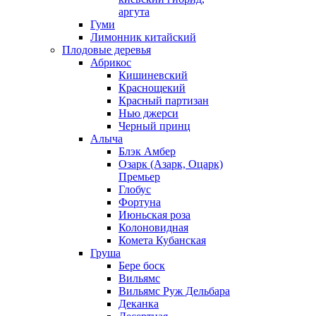
аргута
Гуми
Лимонник китайский
Плодовые деревья
Абрикос
Кишиневский
Краснощекий
Красный партизан
Нью джерси
Черный принц
Алыча
Блэк Амбер
Озарк (Азарк, Оцарк)
Премьер
Глобус
Фортуна
Июньская роза
Колоновидная
Комета Кубанская
Груша
Бере боск
Вильямс
Вильямс Руж Дельбара
Деканка