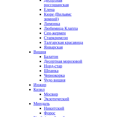
Десертная
россошанская
Елена
Кюре (Вильямс
зимний)
Лимонка
Любимица Клаппа
Сен-жермен
Старкримсон
Талгарская красавица
Январская
Вишня
Балатон
Десертная морозовой
Норд-стар
Шпанка
Чернокорка
Чудо вишня
Инжир
Кизил
Мосвир
Экзотический
Миндаль
Никитский
Форос