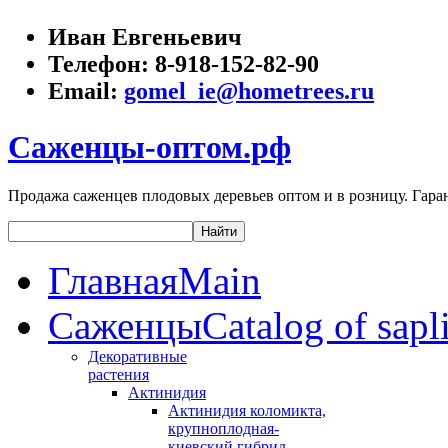
Иван Евгеньевич
Телефон:
8-918-152-82-90
Email:
gomel_ie@hometrees.ru
Саженцы-оптом.рф
Продажа саженцев плодовых деревьев оптом и в розницу. Гаран
Главная
Main
Саженцы
Catalog of sapl
Декоративные
растения
Актинидия
Актинидия коломикта,
крупноплодная-
киевский гибрид,