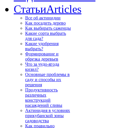
Статьи
Articles
Все об актинидии
Как посадить дерево
Как выбирать саженцы
Какие сорта выбрать
для сада?
Какие удобрения
выбрать?
Формирование и
обрезка деревьев
Что за чудо-ягода
кизил?
Основные проблемы в
саду и способы их
решения
Продуктивность
различных
конструкций
насаждений сливы
Актинидия в условиях
прикубанской зоны
садоводства
Как правильно