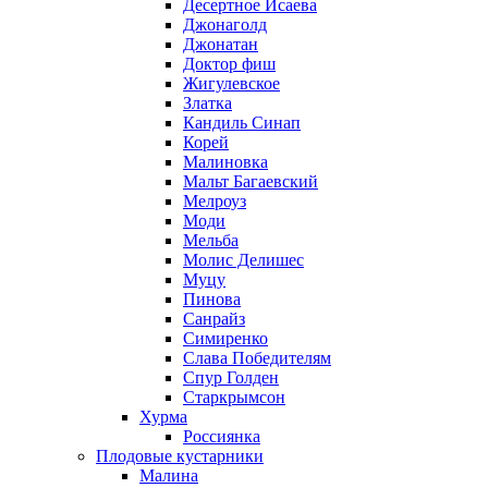
Десертное Исаева
Джонаголд
Джонатан
Доктор фиш
Жигулевское
Златка
Кандиль Синап
Корей
Малиновка
Мальт Багаевский
Мелроуз
Моди
Мельба
Молис Делишес
Муцу
Пинова
Санрайз
Симиренко
Слава Победителям
Спур Голден
Старкрымсон
Хурма
Россиянка
Плодовые кустарники
Малина