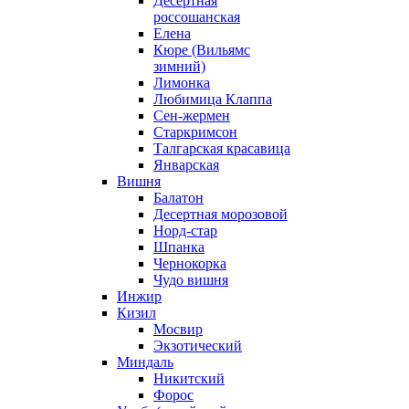
Десертная
россошанская
Елена
Кюре (Вильямс
зимний)
Лимонка
Любимица Клаппа
Сен-жермен
Старкримсон
Талгарская красавица
Январская
Вишня
Балатон
Десертная морозовой
Норд-стар
Шпанка
Чернокорка
Чудо вишня
Инжир
Кизил
Мосвир
Экзотический
Миндаль
Никитский
Форос