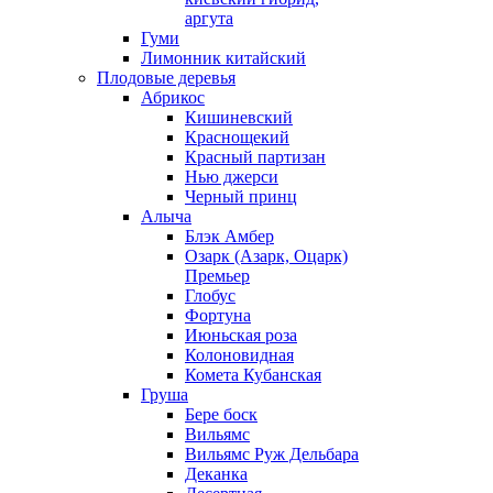
аргута
Гуми
Лимонник китайский
Плодовые деревья
Абрикос
Кишиневский
Краснощекий
Красный партизан
Нью джерси
Черный принц
Алыча
Блэк Амбер
Озарк (Азарк, Оцарк)
Премьер
Глобус
Фортуна
Июньская роза
Колоновидная
Комета Кубанская
Груша
Бере боск
Вильямс
Вильямс Руж Дельбара
Деканка