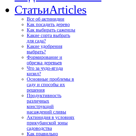
Статьи
Articles
Все об актинидии
Как посадить дерево
Как выбирать саженцы
Какие сорта выбрать
для сада?
Какие удобрения
выбрать?
Формирование и
обрезка деревьев
Что за чудо-ягода
кизил?
Основные проблемы в
саду и способы их
решения
Продуктивность
различных
конструкций
насаждений сливы
Актинидия в условиях
прикубанской зоны
садоводства
Как правильно