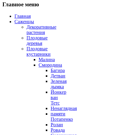
Главное меню
Главная
Саженцы
Декоративные
растения
Плодовые
деревья
Плодовые
кустарники
Малина
Смородина
Багира
Детван
Зеленая
дымка
Йонкер
ван
Тетс
Ненаглядная
памяти
Потапенко
Ролан
Ровада