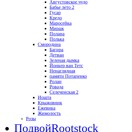
Августовское чудо
Бабье лето 2
Гусар
Кредо
Маросейка
Мираж
Полана
Полька
Смородина
Багира
Детван
Зеленая дымка
Йонкер ван Тетс
Ненаглядная
памяти Потапенко
Ролан
Ровада
Селеченская 2
Иошта
Крыжовник
Ежевика
Жимолость
Розы
Подвой
Rootstock