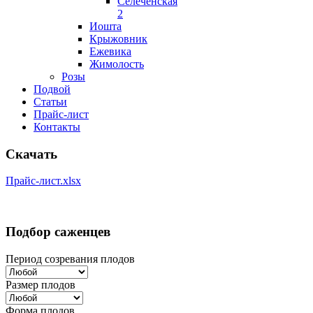
Селеченская
2
Иошта
Крыжовник
Ежевика
Жимолость
Розы
Подвой
Статьи
Прайс-лист
Контакты
Скачать
Прайс-лист.xlsx
Подбор саженцев
Период созревания плодов
Размер плодов
Форма плодов