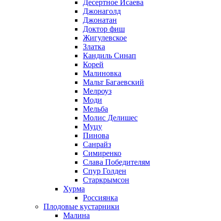
Десертное Исаева
Джонаголд
Джонатан
Доктор фиш
Жигулевское
Златка
Кандиль Синап
Корей
Малиновка
Мальт Багаевский
Мелроуз
Моди
Мельба
Молис Делишес
Муцу
Пинова
Санрайз
Симиренко
Слава Победителям
Спур Голден
Старкрымсон
Хурма
Россиянка
Плодовые кустарники
Малина