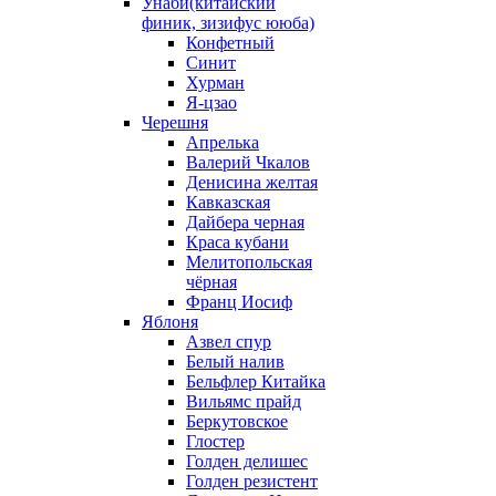
Унаби(китайский
финик, зизифус ююба)
Конфетный
Синит
Хурман
Я-цзао
Черешня
Апрелька
Валерий Чкалов
Денисина желтая
Кавказская
Дайбера черная
Краса кубани
Мелитопольская
чёрная
Франц Иосиф
Яблоня
Азвел спур
Белый налив
Бельфлер Китайка
Вильямс прайд
Беркутовское
Глостер
Голден делишес
Голден резистент