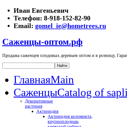
Иван Евгеньевич
Телефон:
8-918-152-82-90
Email:
gomel_ie@hometrees.ru
Саженцы-оптом.рф
Продажа саженцев плодовых деревьев оптом и в розницу. Гаран
Главная
Main
Саженцы
Catalog of sapl
Декоративные
растения
Актинидия
Актинидия коломикта,
крупноплодная-
киевский гибрид,