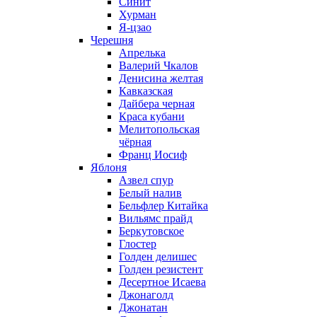
Синит
Хурман
Я-цзао
Черешня
Апрелька
Валерий Чкалов
Денисина желтая
Кавказская
Дайбера черная
Краса кубани
Мелитопольская
чёрная
Франц Иосиф
Яблоня
Азвел спур
Белый налив
Бельфлер Китайка
Вильямс прайд
Беркутовское
Глостер
Голден делишес
Голден резистент
Десертное Исаева
Джонаголд
Джонатан