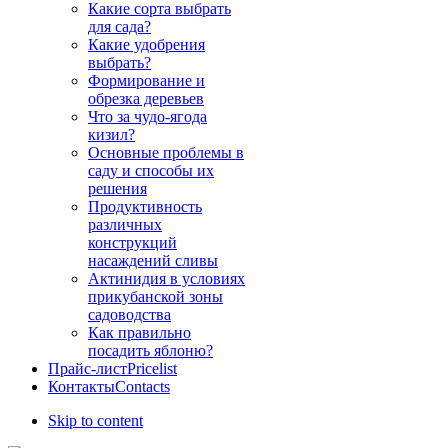
Какие сорта выбрать
для сада?
Какие удобрения
выбрать?
Формирование и
обрезка деревьев
Что за чудо-ягода
кизил?
Основные проблемы в
саду и способы их
решения
Продуктивность
различных
конструкций
насаждений сливы
Актинидия в условиях
прикубанской зоны
садоводства
Как правильно
посадить яблоню?
Прайс-лист
Pricelist
Контакты
Contacts
Skip to content