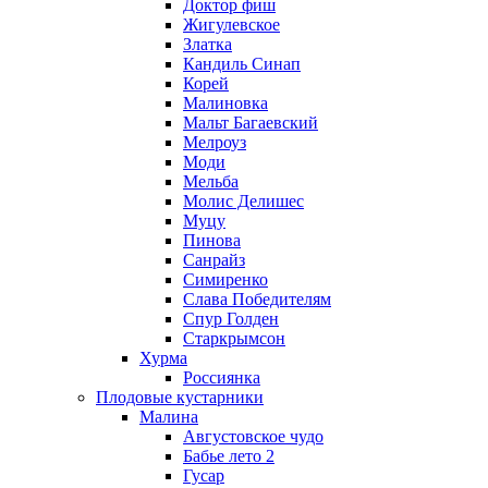
Доктор фиш
Жигулевское
Златка
Кандиль Синап
Корей
Малиновка
Мальт Багаевский
Мелроуз
Моди
Мельба
Молис Делишес
Муцу
Пинова
Санрайз
Симиренко
Слава Победителям
Спур Голден
Старкрымсон
Хурма
Россиянка
Плодовые кустарники
Малина
Августовское чудо
Бабье лето 2
Гусар