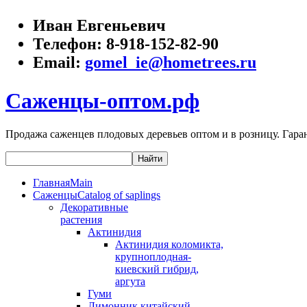
Иван Евгеньевич
Телефон:
8-918-152-82-90
Email:
gomel_ie@hometrees.ru
Саженцы-оптом.рф
Продажа саженцев плодовых деревьев оптом и в розницу. Гаран
Главная
Main
Саженцы
Catalog of saplings
Декоративные
растения
Актинидия
Актинидия коломикта,
крупноплодная-
киевский гибрид,
аргута
Гуми
Лимонник китайский