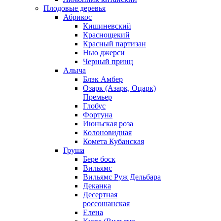
Плодовые деревья
Абрикос
Кишиневский
Краснощекий
Красный партизан
Нью джерси
Черный принц
Алыча
Блэк Амбер
Озарк (Азарк, Оцарк)
Премьер
Глобус
Фортуна
Июньская роза
Колоновидная
Комета Кубанская
Груша
Бере боск
Вильямс
Вильямс Руж Дельбара
Деканка
Десертная
россошанская
Елена