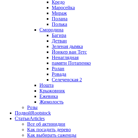
Кредо
Маросейка
Мираж
Полана
Полька
Смородина
Багира
Детван
Зеленая дымка
Йонкер ван Тетс
Ненаглядная
памяти Потапенко
Ролан
Ровада
Селеченская 2
Иошта
Крыжовник
Ежевика
Жимолость
Розы
Подвой
Rootstock
Статьи
Articles
Все об актинидии
Как посадить дерево
Как выбирать саженцы