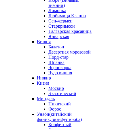
Кюре (Вильямс
зимний)
Лимонка
Любимица Клаппа
Сен-жермен
Старкримсон
Талгарская красавица
Январская
Вишня
Балатон
Десертная морозовой
Норд-стар
Шпанка
Чернокорка
Чудо вишня
Инжир
Кизил
Мосвир
Экзотический
Миндаль
Никитский
Форос
Унаби(китайский
финик, зизифус ююба)
Конфетный