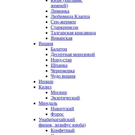
Кюре (Вильямс
зимний)
Лимонка
Любимица Клаппа
Сен-жермен
Старкримсон
Талгарская красавица
Январская
Вишня
Балатон
Десертная морозовой
Норд-стар
Шпанка
Чернокорка
Чудо вишня
Инжир
Кизил
Мосвир
Экзотический
Миндаль
Никитский
Форос
Унаби(китайский
финик, зизифус ююба)
Конфетный