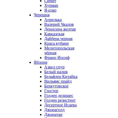
Синит
Хурман
Я-цзао
Черешня
Апрелька
Валерий Чкалов
Денисина желтая
Кавказская
Дайбера черная
Краса кубани
Мелитопольская
чёрная
Франц Иосиф
Яблоня
Азвел спур
Белый налив
Бельфлер Китайка
Вильямс прайд
Беркутовское
Глостер
Голден делишес
Голден резистент
Десертное Исаева
Джонаголд
Джонатан