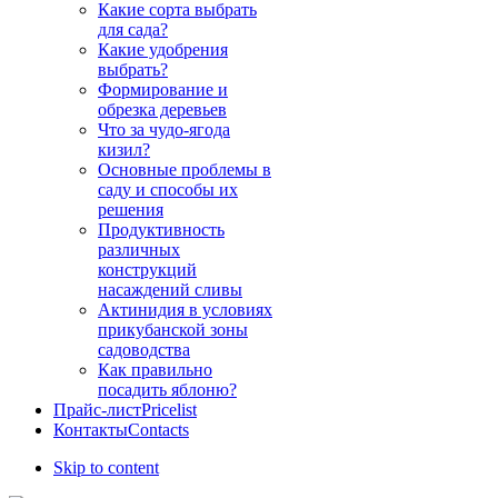
Какие сорта выбрать
для сада?
Какие удобрения
выбрать?
Формирование и
обрезка деревьев
Что за чудо-ягода
кизил?
Основные проблемы в
саду и способы их
решения
Продуктивность
различных
конструкций
насаждений сливы
Актинидия в условиях
прикубанской зоны
садоводства
Как правильно
посадить яблоню?
Прайс-лист
Pricelist
Контакты
Contacts
Skip to content