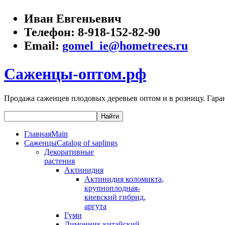
Иван Евгеньевич
Телефон:
8-918-152-82-90
Email:
gomel_ie@hometrees.ru
Саженцы-оптом.рф
Продажа саженцев плодовых деревьев оптом и в розницу. Гаран
Главная
Main
Саженцы
Catalog of saplings
Декоративные
растения
Актинидия
Актинидия коломикта,
крупноплодная-
киевский гибрид,
аргута
Гуми
Лимонник китайский