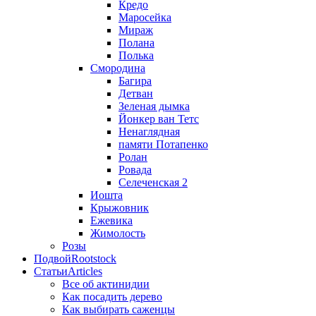
Кредо
Маросейка
Мираж
Полана
Полька
Смородина
Багира
Детван
Зеленая дымка
Йонкер ван Тетс
Ненаглядная
памяти Потапенко
Ролан
Ровада
Селеченская 2
Иошта
Крыжовник
Ежевика
Жимолость
Розы
Подвой
Rootstock
Статьи
Articles
Все об актинидии
Как посадить дерево
Как выбирать саженцы