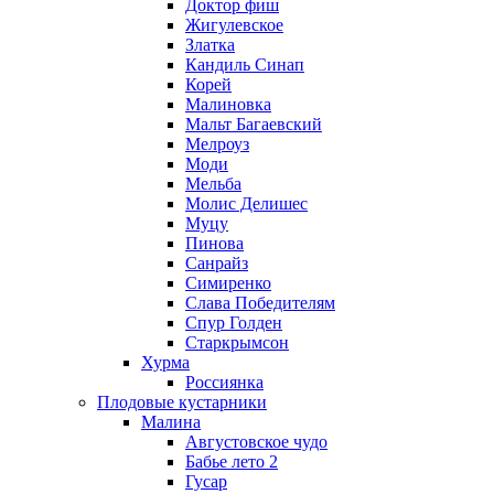
Доктор фиш
Жигулевское
Златка
Кандиль Синап
Корей
Малиновка
Мальт Багаевский
Мелроуз
Моди
Мельба
Молис Делишес
Муцу
Пинова
Санрайз
Симиренко
Слава Победителям
Спур Голден
Старкрымсон
Хурма
Россиянка
Плодовые кустарники
Малина
Августовское чудо
Бабье лето 2
Гусар