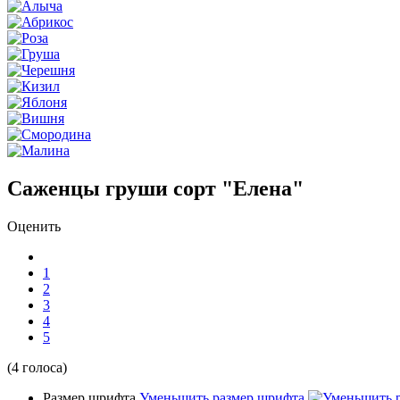
Саженцы груши сорт "Елена"
Оценить
1
2
3
4
5
(4 голоса)
Размер шрифта
Уменьшить размер шрифта