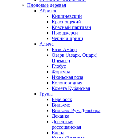
Плодовые деревья
Абрикос
Кишиневский
Краснощекий
Красный партизан
Нью джерси
Черный принц
Алыча
Блэк Амбер
Озарк (Азарк, Оцарк)
Премьер
Глобус
Фортуна
Июньская роза
Колоновидная
Комета Кубанская
Груша
Бере боск
Вильямс
Вильямс Руж Дельбара
Деканка
Десертная
россошанская
Елена