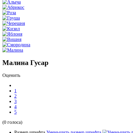
Малина Гусар
Оценить
1
2
3
4
5
(0 голоса)
Размер шрифта
Уменьшить размер шрифта