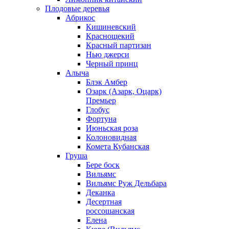
Плодовые деревья
Абрикос
Кишиневский
Краснощекий
Красный партизан
Нью джерси
Черный принц
Алыча
Блэк Амбер
Озарк (Азарк, Оцарк)
Премьер
Глобус
Фортуна
Июньская роза
Колоновидная
Комета Кубанская
Груша
Бере боск
Вильямс
Вильямс Руж Дельбара
Деканка
Десертная
россошанская
Елена