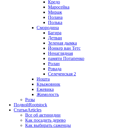
Кредо
Маросейка
Мираж
Полана
Полька
Смородина
Багира
Детван
Зеленая дымка
Йонкер ван Тетс
Ненаглядная
памяти Потапенко
Ролан
Ровада
Селеченская 2
Иошта
Крыжовник
Ежевика
Жимолость
Розы
Подвой
Rootstock
Статьи
Articles
Все об актинидии
Как посадить дерево
Как выбирать саженцы