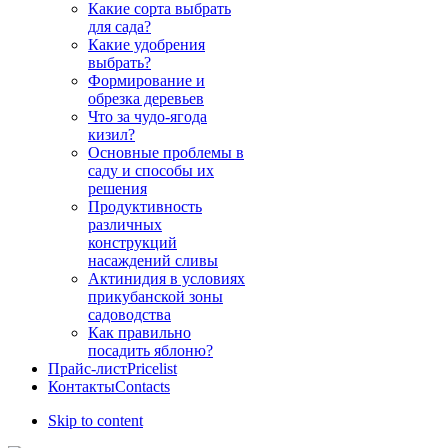
Какие сорта выбрать
для сада?
Какие удобрения
выбрать?
Формирование и
обрезка деревьев
Что за чудо-ягода
кизил?
Основные проблемы в
саду и способы их
решения
Продуктивность
различных
конструкций
насаждений сливы
Актинидия в условиях
прикубанской зоны
садоводства
Как правильно
посадить яблоню?
Прайс-лист
Pricelist
Контакты
Contacts
Skip to content