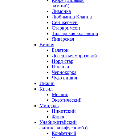
Кюре (Вильямс
зимний)
Лимонка
Любимица Клаппа
Сен-жермен
Старкримсон
Талгарская красавица
Январская
Вишня
Балатон
Десертная морозовой
Норд-стар
Шпанка
Чернокорка
Чудо вишня
Инжир
Кизил
Мосвир
Экзотический
Миндаль
Никитский
Форос
Унаби(китайский
финик, зизифус ююба)
Конфетный