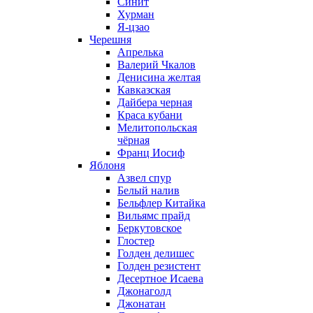
Синит
Хурман
Я-цзао
Черешня
Апрелька
Валерий Чкалов
Денисина желтая
Кавказская
Дайбера черная
Краса кубани
Мелитопольская
чёрная
Франц Иосиф
Яблоня
Азвел спур
Белый налив
Бельфлер Китайка
Вильямс прайд
Беркутовское
Глостер
Голден делишес
Голден резистент
Десертное Исаева
Джонаголд
Джонатан