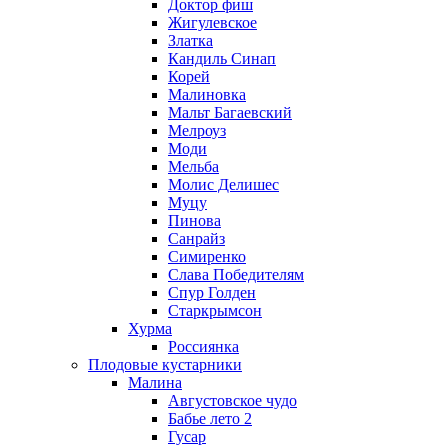
Доктор фиш
Жигулевское
Златка
Кандиль Синап
Корей
Малиновка
Мальт Багаевский
Мелроуз
Моди
Мельба
Молис Делишес
Муцу
Пинова
Санрайз
Симиренко
Слава Победителям
Спур Голден
Старкрымсон
Хурма
Россиянка
Плодовые кустарники
Малина
Августовское чудо
Бабье лето 2
Гусар