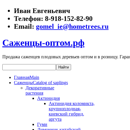
Иван Евгеньевич
Телефон:
8-918-152-82-90
Email:
gomel_ie@hometrees.ru
Саженцы-оптом.рф
Продажа саженцев плодовых деревьев оптом и в розницу. Гаран
Главная
Main
Саженцы
Catalog of saplings
Декоративные
растения
Актинидия
Актинидия коломикта,
крупноплодная-
киевский гибрид,
аргута
Гуми
Лимонник китайский