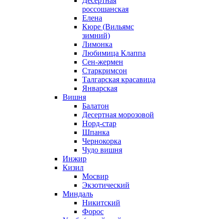
Десертная
россошанская
Елена
Кюре (Вильямс
зимний)
Лимонка
Любимица Клаппа
Сен-жермен
Старкримсон
Талгарская красавица
Январская
Вишня
Балатон
Десертная морозовой
Норд-стар
Шпанка
Чернокорка
Чудо вишня
Инжир
Кизил
Мосвир
Экзотический
Миндаль
Никитский
Форос