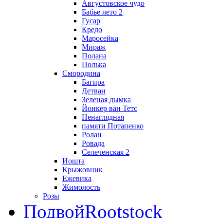
Августовское чудо
Бабье лето 2
Гусар
Кредо
Маросейка
Мираж
Полана
Полька
Смородина
Багира
Детван
Зеленая дымка
Йонкер ван Тетс
Ненаглядная
памяти Потапенко
Ролан
Ровада
Селеченская 2
Иошта
Крыжовник
Ежевика
Жимолость
Розы
Подвой
Rootstock