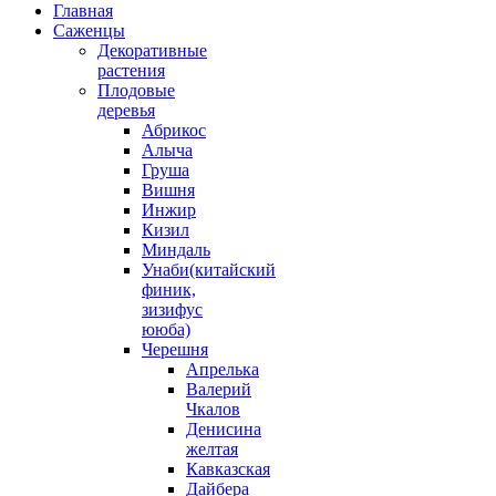
Главная
Саженцы
Декоративные
растения
Плодовые
деревья
Абрикос
Алыча
Груша
Вишня
Инжир
Кизил
Миндаль
Унаби(китайский
финик,
зизифус
ююба)
Черешня
Апрелька
Валерий
Чкалов
Денисина
желтая
Кавказская
Дайбера