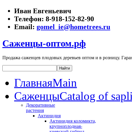
Иван Евгеньевич
Телефон:
8-918-152-82-90
Email:
gomel_ie@hometrees.ru
Саженцы-оптом.рф
Продажа саженцев плодовых деревьев оптом и в розницу. Гаран
Главная
Main
Саженцы
Catalog of sapl
Декоративные
растения
Актинидия
Актинидия коломикта,
крупноплодная-
киевский гибрид,