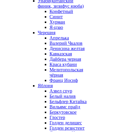
Унаби(китайский
финик, зизифус ююба)
Конфетный
Синит
Хурман
Я-цзао
Черешня
Апрелька
Валерий Чкалов
Денисина желтая
Кавказская
Дайбера черная
Краса кубани
Мелитопольская
чёрная
Франц Иосиф
Яблоня
Азвел спур
Белый налив
Бельфлер Китайка
Вильямс прайд
Беркутовское
Глостер
Голден делишес
Голден резистент