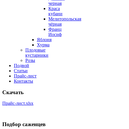
черная
Краса
кубани
Мелитопольская
чёрная
Франц
Иосиф
Яблоня
Хурма
Плодовые
кустарники
Розы
Подвой
Статьи
Прайс-лист
Контакты
Скачать
Прайс-лист.xlsx
Подбор саженцев