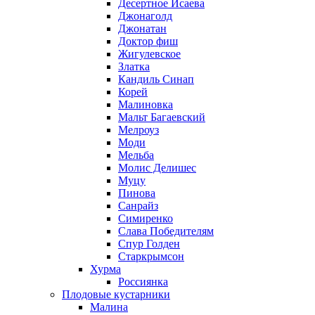
Десертное Исаева
Джонаголд
Джонатан
Доктор фиш
Жигулевское
Златка
Кандиль Синап
Корей
Малиновка
Мальт Багаевский
Мелроуз
Моди
Мельба
Молис Делишес
Муцу
Пинова
Санрайз
Симиренко
Слава Победителям
Спур Голден
Старкрымсон
Хурма
Россиянка
Плодовые кустарники
Малина