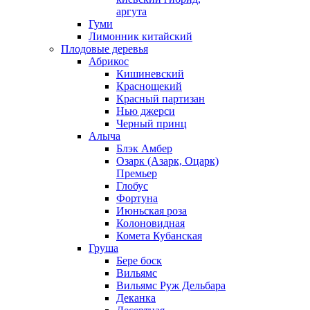
аргута
Гуми
Лимонник китайский
Плодовые деревья
Абрикос
Кишиневский
Краснощекий
Красный партизан
Нью джерси
Черный принц
Алыча
Блэк Амбер
Озарк (Азарк, Оцарк)
Премьер
Глобус
Фортуна
Июньская роза
Колоновидная
Комета Кубанская
Груша
Бере боск
Вильямс
Вильямс Руж Дельбара
Деканка