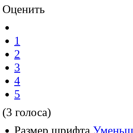
Оценить
1
2
3
4
5
(3 голоса)
Размер шрифта
Уменьш