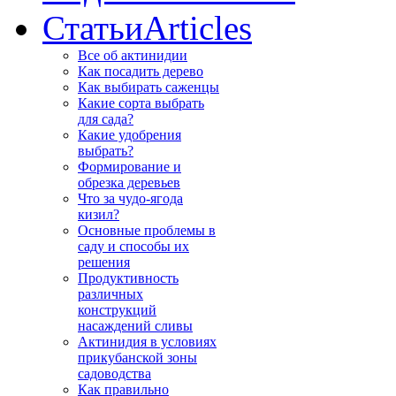
Статьи
Articles
Все об актинидии
Как посадить дерево
Как выбирать саженцы
Какие сорта выбрать
для сада?
Какие удобрения
выбрать?
Формирование и
обрезка деревьев
Что за чудо-ягода
кизил?
Основные проблемы в
саду и способы их
решения
Продуктивность
различных
конструкций
насаждений сливы
Актинидия в условиях
прикубанской зоны
садоводства
Как правильно