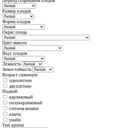
Период созревания плодов
Размер плодов
Форма плодов
Окрас плода
Цвет мякоти
Вкус плодов
Лежкость
Зимостойкость
Возраст саженцев
однолетние
двухлетние
Подвой
карликовый
полукарликовый
степная вишня
алыча
унаби
Тип кроны