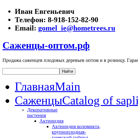
Иван Евгеньевич
Телефон:
8-918-152-82-90
Email:
gomel_ie@hometrees.ru
Саженцы-оптом.рф
Продажа саженцев плодовых деревьев оптом и в розницу. Гаран
Главная
Main
Саженцы
Catalog of sapl
Декоративные
растения
Актинидия
Актинидия коломикта,
крупноплодная-
киевский гибрид,