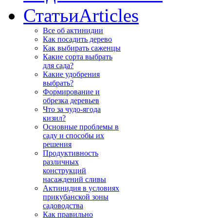
Статьи
Articles
Все об актинидии
Как посадить дерево
Как выбирать саженцы
Какие сорта выбрать
для сада?
Какие удобрения
выбрать?
Формирование и
обрезка деревьев
Что за чудо-ягода
кизил?
Основные проблемы в
саду и способы их
решения
Продуктивность
различных
конструкций
насаждений сливы
Актинидия в условиях
прикубанской зоны
садоводства
Как правильно