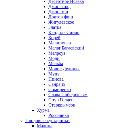
Десертное Исаева
Джонаголд
Джонатан
Доктор фиш
Жигулевское
Златка
Кандиль Синап
Корей
Малиновка
Мальт Багаевский
Мелроуз
Моди
Мельба
Молис Делишес
Муцу
Пинова
Санрайз
Симиренко
Слава Победителям
Спур Голден
Старкрымсон
Хурма
Россиянка
Плодовые кустарники
Малина