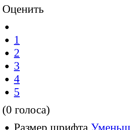
Оценить
1
2
3
4
5
(0 голоса)
Размер шрифта
Уменьш