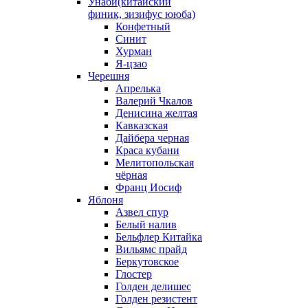
Унаби(китайский
финик, зизифус ююба)
Конфетный
Синит
Хурман
Я-цзао
Черешня
Апрелька
Валерий Чкалов
Денисина желтая
Кавказская
Дайбера черная
Краса кубани
Мелитопольская
чёрная
Франц Иосиф
Яблоня
Азвел спур
Белый налив
Бельфлер Китайка
Вильямс прайд
Беркутовское
Глостер
Голден делишес
Голден резистент