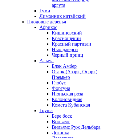
аргута
Гуми
Лимонник китайский
Плодовые деревья
Абрикос
Кишиневский
Краснощекий
Красный партизан
Нью джерси
Черный принц
Алыча
Блэк Амбер
Озарк (Азарк, Оцарк)
Премьер
Глобус
Фортуна
Июньская роза
Колоновидная
Комета Кубанская
Груша
Бере боск
Вильямс
Вильямс Руж Дельбара
Деканка