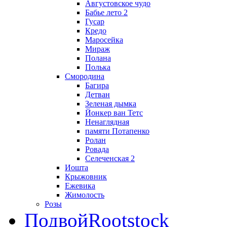
Августовское чудо
Бабье лето 2
Гусар
Кредо
Маросейка
Мираж
Полана
Полька
Смородина
Багира
Детван
Зеленая дымка
Йонкер ван Тетс
Ненаглядная
памяти Потапенко
Ролан
Ровада
Селеченская 2
Иошта
Крыжовник
Ежевика
Жимолость
Розы
Подвой
Rootstock