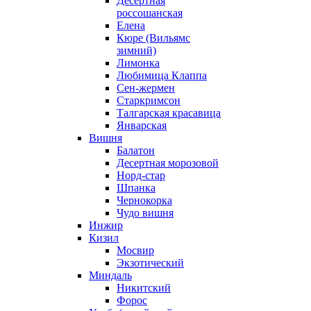
Десертная
россошанская
Елена
Кюре (Вильямс
зимний)
Лимонка
Любимица Клаппа
Сен-жермен
Старкримсон
Талгарская красавица
Январская
Вишня
Балатон
Десертная морозовой
Норд-стар
Шпанка
Чернокорка
Чудо вишня
Инжир
Кизил
Мосвир
Экзотический
Миндаль
Никитский
Форос